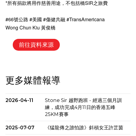
*所有捐款將用作慈善用途，不包括橋SIR之旅費
#66號公路
#美國
#傷健共融
#TransAmericana
Wong Chun Kiu
黃俊橋
前往資料來源
更多媒體報導
2026-04-11
Stone Sir 越野跑班 - 經過三個月訓
練，成功完成4月11日的香港五峰
25KM賽事
2025-07-07
《猛龍傳之誰怕誰》斜槓女王許芷茵