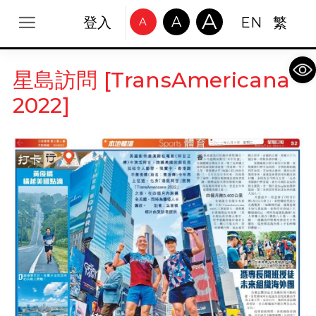
A
A
登入
EN
繁
A
Op
星島訪問 [TransAmericana
2022]