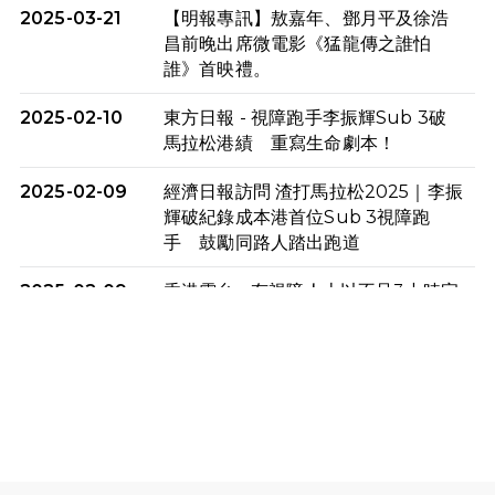
2025-03-21
【明報專訊】敖嘉年、鄧月平及徐浩
昌前晚出席微電影《猛龍傳之誰怕
誰》首映禮。
2025-02-10
東方日報 - 視障跑手李振輝Sub 3破
馬拉松港績 重寫生命劇本！
2025-02-09
經濟日報訪問 渣打馬拉松2025｜李振
輝破紀錄成本港首位Sub 3視障跑
手 鼓勵同路人踏出跑道
2025-02-09
香港電台 - 有視障人士以不足3小時完
成全馬賽事 創下個人最佳成績
2025-02-05
猛龍視障隊員李振輝將於2月9號渣打
馬拉松與猛龍國際共融大使Lukas
Wambua Muteti一同首次挑戰渣打
馬拉松sub3的成績！
2025-02-05
馬拉松路上的追風者——梁影雪