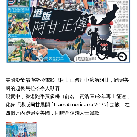
美國影帝湯漢斯極電影《阿甘正
傅》中演活阿甘，跑遍美
國的超長馬
拉松令人動容
現實中，香港跑
手黃俊橋（前名：黃浩軍)今年再
上征途，
化身「港版阿甘展開
[TransAmericana 2022]
之旅，在
四個月內跑遍
全美國，同時為傷殘人士籌
款。