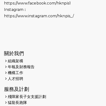
https://www.facebook.com/hknpis1
2024-08-11
Justice Bernstein’s interview with
#SCMP Post Magazine was
Instagram︰
released last Sunday (11th Aug
https://www.instagram.com/hknpis_/
2024)
2024-07-20
失明者做法官 助法庭看清社會
2024-03-17
媒體報導-東網 400健兒與毛孩參與慈
善跑 有人變身蒙娜麗莎 冀推動人
寵共融
關於我們
組織架構
2024-01-01
昇華而實 —— 無論難易，重要的是經
年報及財務報告
歷。
機構工作
2023-11-28
#米紙| 突患視網膜病變致後天失明
人才招聘
服務及計劃
2023-09-30
太平山頂躍動山嶺國慶跑 傳達社會
共融理念 港聞 2023.09.30 金金
殘障家長子女支援計劃
猛龍長跑隊
2023-06-28
香港電台第五台 - 繽紛旅程