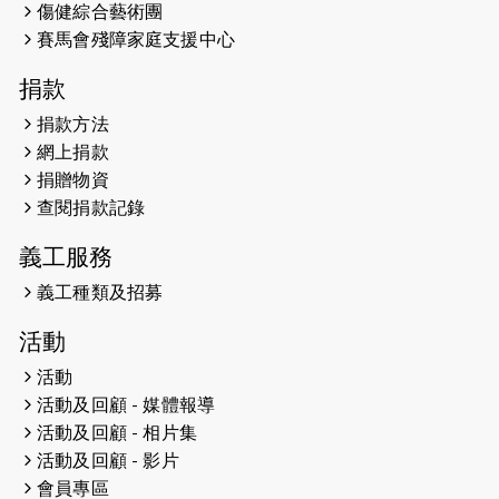
傷健綜合藝術團
賽馬會殘障家庭支援中心
2023-06-15
RTHK 香港電台-凝聚香港：第二百五
十八集 殘障家長子女支援計劃
捐款
2023-06-07
殘障家長子女支援計劃2.0│三方共益
捐款方法
親子相親相愛 年青人增同理心
網上捐款
捐贈物資
2023-06-01
【#色彩人生】「我失去了視力，但不
查閱捐款記錄
會失去視野。」
義工服務
2023-05-29
「賽馬會殘障家長子女支援計劃2.0 」
連結年輕人、殘障家長與健全子女 共
義工種類及招募
學共益
活動
2023-05-29
【有誰共鳴：#香港女子冰球代表隊
活動
副隊長 梁翠珊】運動員用熱血同堅
活動及回顧 - 媒體報導
持，喺冰球場上劃出歷史性佳績。
活動及回顧 - 相片集
活動及回顧 - 影片
2023-05-29
【東網】殘障家長照顧健全子女遇困
會員專區
難「聰明使者」提供學業及成長指導