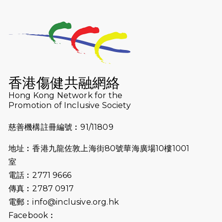
2025-01-13
泥漿路上顯堅毅傳奇，「猛龍」隊伍
成就毅行壯舉
2024-11-18
尋找跑會的故事 #23 | 猛龍長跑會 -
Why Not Run
香港傷健共融網絡
2024-11-07
樂施毅行者｜毅行40「堅」並肩下周
Hong Kong Network for the
五開鑼 逾4千健兒蓄勢待發
Promotion of Inclusive Society
2024-10-30
同行用心之必要｜Side Story - 聾人
慈善機構註冊編號︰91/11809
跑友黃志輝(Jeff)和鄭子健(Jason)
地址︰香港九龍佐敦上海街80號華海廣場10樓1001
2024-10-22
#WhyNotRun 試跑員一號的領跑體
室
驗
電話︰2771 9666
2024-10-01
港鐵「Chill Fun鐵路樂園」近8萬人
傳真︰2787 0917
參加 邀視障、聽障人士入場促社會共
電郵︰
info@inclusive.org.hk
融
Facebook︰