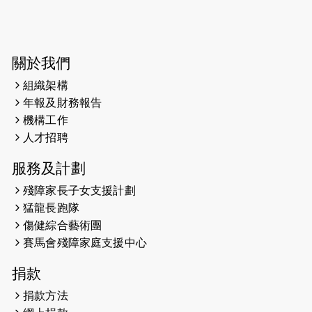
2024-03-17
媒體報導-東網 400健兒與毛孩參與慈
善跑 有人變身蒙娜麗莎 冀推動人
寵共融
關於我們
組織架構
2024-01-01
昇華而實 —— 無論難易，重要的是經
年報及財務報告
歷。
機構工作
2023-11-28
#米紙| 突患視網膜病變致後天失明
人才招聘
服務及計劃
2023-09-30
太平山頂躍動山嶺國慶跑 傳達社會
共融理念 港聞 2023.09.30 金金
殘障家長子女支援計劃
猛龍長跑隊
2023-06-28
香港電台第五台 - 繽紛旅程
傷健綜合藝術團
賽馬會殘障家庭支援中心
2023-06-15
RTHK 香港電台-凝聚香港：第二百五
十八集 殘障家長子女支援計劃
捐款
2023-06-07
殘障家長子女支援計劃2.0│三方共益
捐款方法
親子相親相愛 年青人增同理心