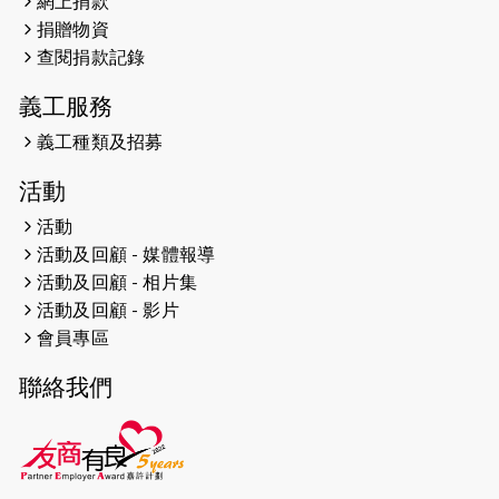
網上捐款
捐贈物資
2023-06-01
【#色彩人生】「我失去了視力，但不
查閱捐款記錄
會失去視野。」
義工服務
2023-05-29
「賽馬會殘障家長子女支援計劃2.0 」
連結年輕人、殘障家長與健全子女 共
義工種類及招募
學共益
活動
2023-05-29
【有誰共鳴：#香港女子冰球代表隊
活動
副隊長 梁翠珊】運動員用熱血同堅
活動及回顧 - 媒體報導
持，喺冰球場上劃出歷史性佳績。
活動及回顧 - 相片集
活動及回顧 - 影片
2023-05-29
【東網】殘障家長照顧健全子女遇困
會員專區
難「聰明使者」提供學業及成長指導
聯絡我們
2023-05-15
文匯報 - 領悟「摸黑」持家難 「母親
是我的幸福」
2023-04-17
【成報恩雨之聲-恩雨有情天】暗黑中
的盼望