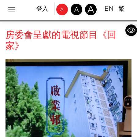
A
登入
EN
繁
A
A
Op
房委會呈獻的電視節目《回
家》