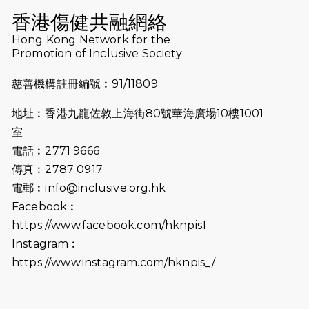
香港傷健共融網絡
2024-11-07
樂施毅行者｜毅行40「堅」並肩下周
Hong Kong Network for the
五開鑼 逾4千健兒蓄勢待發
Promotion of Inclusive Society
2024-10-30
同行用心之必要｜Side Story - 聾人
慈善機構註冊編號︰91/11809
跑友黃志輝(Jeff)和鄭子健(Jason)
地址︰香港九龍佐敦上海街80號華海廣場10樓1001
2024-10-22
#WhyNotRun 試跑員一號的領跑體
室
驗
電話︰2771 9666
2024-10-01
港鐵「Chill Fun鐵路樂園」近8萬人
傳真︰2787 0917
參加 邀視障、聽障人士入場促社會共
電郵︰
info@inclusive.org.hk
融
Facebook︰
https://www.facebook.com/hknpis1
2024-08-11
Justice Bernstein’s interview with
#SCMP Post Magazine was
Instagram︰
released last Sunday (11th Aug
https://www.instagram.com/hknpis_/
2024)
2024-07-20
失明者做法官 助法庭看清社會