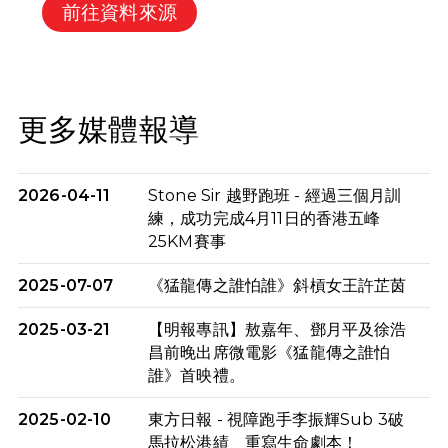
前往資料來源
更多媒體報導
2026-04-11
Stone Sir 越野跑班 - 經過三個月訓
練，成功完成4月11日的香港五峰
25KM賽事
2025-07-07
《猛龍傳之誰怕誰》斜槓女王許芷茵
2025-03-21
【明報專訊】敖嘉年、鄧月平及徐浩
昌前晚出席微電影《猛龍傳之誰怕
誰》首映禮。
2025-02-10
東方日報 - 視障跑手李振輝Sub 3破
馬拉松港績 重寫生命劇本！