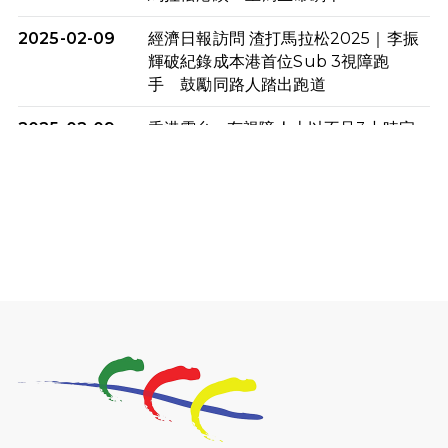
2025-02-09
經濟日報訪問 渣打馬拉松2025｜李振
輝破紀錄成本港首位Sub 3視障跑
手 鼓勵同路人踏出跑道
2025-02-09
香港電台 - 有視障人士以不足3小時完
成全馬賽事 創下個人最佳成績
2025-02-05
猛龍視障隊員李振輝將於2月9號渣打
馬拉松與猛龍國際共融大使Lukas
Wambua Muteti一同首次挑戰渣打
馬拉松sub3的成績！
2025-02-05
馬拉松路上的追風者——梁影雪
2025-01-13
泥漿路上顯堅毅傳奇，「猛龍」隊伍
成就毅行壯舉
2024-11-18
尋找跑會的故事 #23 | 猛龍長跑會 -
Why Not Run