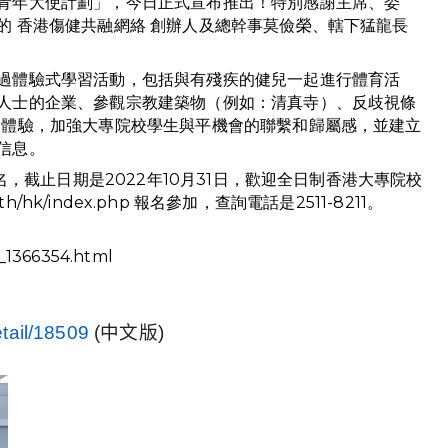
青年大使計劃」，今日正式宣布推出！特別感謝主席、委
的 
香港傷健共融網絡
 創辦人及總幹事莫儉榮、轄下猛龍長
過體驗式學習活動，包括與有殘疾的健兒一起進行體育活
人士的企業、參觀宗教建築物（例如：清真寺）、反歧視條
和體驗，加強大專院校學生與平機會的聯繫和歸屬感，並建立
信息。
名，截止日期是2022年10月31日，歡迎全日制香港大專院校
th/hk/index.php
 報名參加，查詢電話是2511-8211。
t_1366354.html
tail/18509
(
中文版
)