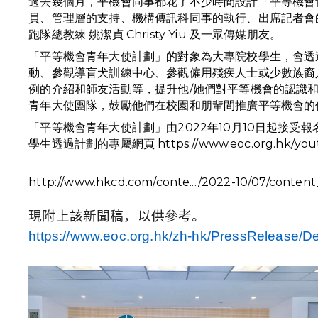
過去幾個月，平機會同事都花了不少時間設計「平等機會
員、管理層的支持、機構傳訊科同事的執行、出席記者會
跑隊總教練 
姚潔貞 Christy Yiu
「平等機會青年大使計劃」的對象為大專院校學生，會透
動、參觀導盲犬訓練中心、參觀僱用殘疾人士或少數族裔
例的介紹和師友活動等，提升他∕她們對平等機會的認識
青年大使團隊，鼓勵他們在校園和朋輩間推廣平等機會的
「平等機會青年大使計劃」由2022年10月10日起接受報
學生透過計劃的專屬網頁 
https://www.eoc.org.hk/you
http://www.hkcd.com/conte.../2022-10/07/conten
現附上該新聞稿，以供參考。
https://www.eoc.org.hk/zh-hk/
PressRelease/De