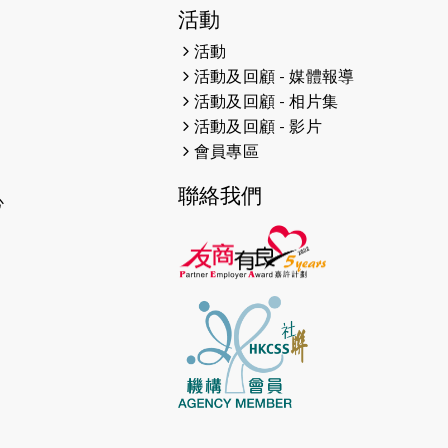
活動
2023-04-17
【成報恩雨之聲-恩雨有情天】暗黑
活動
中的盼望
活動及回顧 - 媒體報導
2023-02-01
太古 TrustTomorrow【一個不會
活動及回顧 - 相片集
停步的故事】短片分享
活動及回顧 - 影片
會員專區
2023-02-01
港台電視32台 凝聚香港：第一百六
十三集 信心領跑
聯絡我們
心
2023-01-13
【假期日常】導盲犬與視障人士
2023-01-13
房委會呈獻的電視節目《回家》
2022-12-12
跑者世界：「給跑步多一重意義 讓
盲聾人士的能力被看見」
2022-12-09
跑者世界報導：跑步平衡到工作與生
活，從中享受自己的放鬆時間，對身
心都有益。