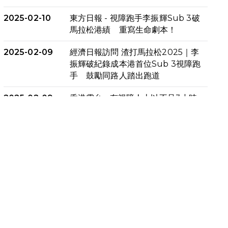
2025-02-10
東方日報 - 視障跑手李振輝Sub 3破
馬拉松港績 重寫生命劇本！
2025-02-09
經濟日報訪問 渣打馬拉松2025｜李
振輝破紀錄成本港首位Sub 3視障跑
手 鼓勵同路人踏出跑道
2025-02-09
香港電台 - 有視障人士以不足3小時
完成全馬賽事 創下個人最佳成績
2025-02-05
猛龍視障隊員李振輝將於2月9號渣
打馬拉松與猛龍國際共融大使Lukas
Wambua Muteti一同首次挑戰渣
打馬拉松sub3的成績！
2025-02-05
馬拉松路上的追風者——梁影雪
2025-01-13
泥漿路上顯堅毅傳奇，「猛龍」隊伍
成就毅行壯舉