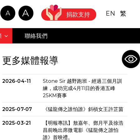
A
A
EN
繁
捐款支持
顧
聯絡我們
Ope
更多媒體報導
2026-04-11
Stone Sir 越野跑班 - 經過三個月訓
練，成功完成4月11日的香港五峰
25KM賽事
2025-07-07
《猛龍傳之誰怕誰》斜槓女王許芷茵
2025-03-21
【明報專訊】敖嘉年、鄧月平及徐浩
昌前晚出席微電影《猛龍傳之誰怕
誰》首映禮。