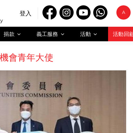
A
登入
ty
捐款
義工服務
活動
活動回
等機會青年大使