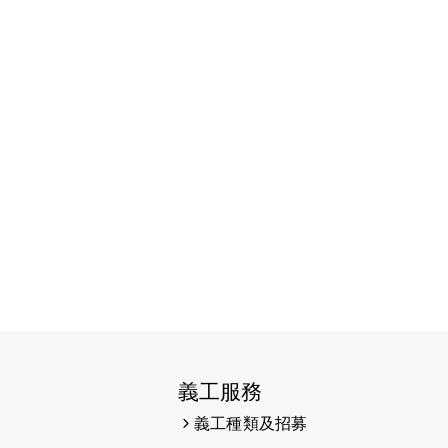
2023-06-07
殘障家長子女支援計劃2.0│三方共益
親子相親相愛 年青人增同理心
2023-06-01
【#色彩人生】「我失去了視力，但
不會失去視野。」
2023-05-29
「賽馬會殘障家長子女支援計劃2.0
」 連結年輕人、殘障家長與健全子
女 共學共益
2023-05-29
【有誰共鳴：#香港女子冰球代表隊
副隊長 梁翠珊】運動員用熱血同堅
持，喺冰球場上劃出歷史性佳績。
2023-05-29
【東網】殘障家長照顧健全子女遇困
難「聰明使者」提供學業及成長指導
義工服務
2023-05-15
文匯報 - 領悟「摸黑」持家難 「母親
義工種類及招募
是我的幸福」