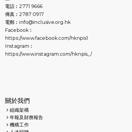
電話︰2771 9666
2024-10-01
港鐵「Chill Fun鐵路樂園」近8萬人
傳真︰2787 0917
參加 邀視障、聽障人士入場促社會共
電郵︰
info@inclusive.org.hk
融
Facebook︰
https://www.facebook.com/hknpis1
2024-08-11
Justice Bernstein’s interview with
#SCMP Post Magazine was
Instagram︰
released last Sunday (11th Aug
https://www.instagram.com/hknpis_/
2024)
2024-07-20
失明者做法官 助法庭看清社會
2024-03-17
媒體報導-東網 400健兒與毛孩參與慈
善跑 有人變身蒙娜麗莎 冀推動人
寵共融
關於我們
組織架構
2024-01-01
昇華而實 —— 無論難易，重要的是經
年報及財務報告
歷。
機構工作
2023-11-28
#米紙| 突患視網膜病變致後天失明