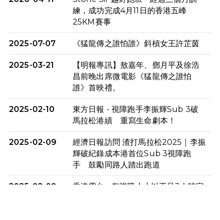
練，成功完成4月11日的香港五峰
25KM賽事
2025-07-07
《猛龍傳之誰怕誰》斜槓女王許芷茵
2025-03-21
【明報專訊】敖嘉年、鄧月平及徐浩
昌前晚出席微電影《猛龍傳之誰怕
誰》首映禮。
2025-02-10
東方日報 - 視障跑手李振輝Sub 3破
馬拉松港績 重寫生命劇本！
2025-02-09
經濟日報訪問 渣打馬拉松2025｜李振
輝破紀錄成本港首位Sub 3視障跑
手 鼓勵同路人踏出跑道
2025-02-09
香港電台 - 有視障人士以不足3小時完
成全馬賽事 創下個人最佳成績
2025-02-05
猛龍視障隊員李振輝將於2月9號渣打