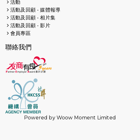
活動
副隊長 梁翠珊】運動員用熱血同堅
活動及回顧 - 媒體報導
持，喺冰球場上劃出歷史性佳績。
活動及回顧 - 相片集
活動及回顧 - 影片
2023-05-29
【東網】殘障家長照顧健全子女遇困
會員專區
難「聰明使者」提供學業及成長指導
聯絡我們
2023-05-15
文匯報 - 領悟「摸黑」持家難 「母親
是我的幸福」
2023-04-17
【成報恩雨之聲-恩雨有情天】暗黑中
的盼望
2023-02-01
太古 TrustTomorrow【一個不會停
步的故事】短片分享
2023-02-01
港台電視32台 凝聚香港：第一百六十
Powered by
Woow Moment Limited
三集 信心領跑
2023-01-13
【假期日常】導盲犬與視障人士