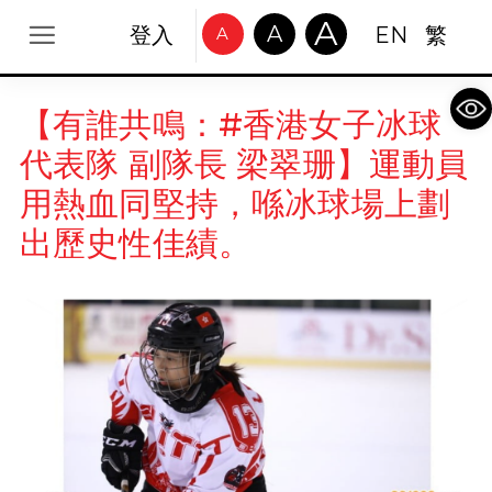
A
A
登入
EN
繁
A
Op
【有誰共鳴：#香港女子冰球
代表隊 副隊長 梁翠珊】運動員
用熱血同堅持，喺冰球場上劃
出歷史性佳績。