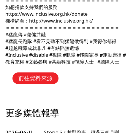
＝＝＝＝＝＝＝＝＝＝＝＝＝＝＝＝＝＝＝＝＝＝＝＝
如想捐款支持我們的服務：
https://www.inclusive.org.hk/donate
機構網頁：
http://www.inclusive.org.hk/
＝＝＝＝＝＝＝＝＝＝＝＝＝＝＝＝＝＝＝＝＝＝＝＝
#猛龍傳
#傷健共融
#猛龍長跑隊
#看不見聽不到猛龍做得到
#我得你都得
#超越殘障成就非凡
#有缺陷無遺憾
#Inclusive
#disable
#視障
#聽障
#殘障家長
#運動康復
#
教育充權
#文藝參與
#共融科技
#視障人士
#聽障人士
前往資料來源
更多媒體報導
2026-04-11
Stone Sir 越野跑班 - 經過三個月訓