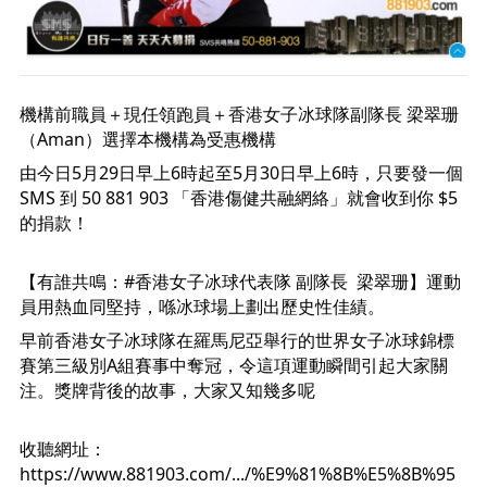
機構前職員＋現任領跑員＋香港女子冰球隊副隊長 梁翠珊
（Aman）選擇本機構為受惠機構
由今日5月29日早上6時起至5月30日早上6時，只要發一個 
SMS 到 50 881 903 「香港傷健共融網絡」就會收到你 $5 
的捐款！

【有誰共鳴：
#香港女子冰球代表隊
 副隊長  梁翠珊】運動
員用熱血同堅持，喺冰球場上劃出歷史性佳績。 
早前香港女子冰球隊在羅馬尼亞舉行的世界女子冰球錦標
賽第三級別A組賽事中奪冠，令這項運動瞬間引起大家關
注。獎牌背後的故事，大家又知幾多呢 
收聽網址：
https://www.881903.com/.../%E9%81%8B%E5%8B%95