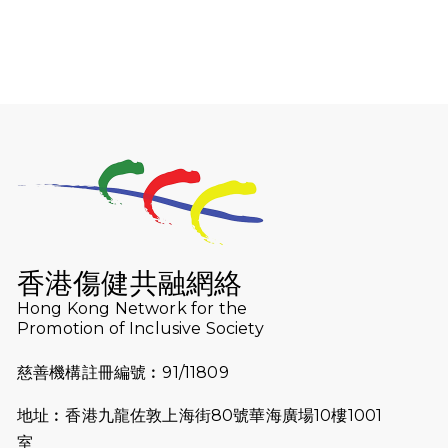
馬拉松與猛龍國際共融大使Lukas
Wambua Muteti一同首次挑戰渣打
馬拉松sub3的成績！
2025-02-05
馬拉松路上的追風者——梁影雪
2025-01-13
泥漿路上顯堅毅傳奇，「猛龍」隊伍
成就毅行壯舉
2024-11-18
尋找跑會的故事 #23 | 猛龍長跑會 -
Why Not Run
香港傷健共融網絡
2024-11-07
樂施毅行者｜毅行40「堅」並肩下周
Hong Kong Network for the
五開鑼 逾4千健兒蓄勢待發
Promotion of Inclusive Society
2024-10-30
同行用心之必要｜Side Story - 聾人
慈善機構註冊編號︰91/11809
跑友黃志輝(Jeff)和鄭子健(Jason)
地址︰香港九龍佐敦上海街80號華海廣場10樓1001
2024-10-22
#WhyNotRun 試跑員一號的領跑體
室
驗