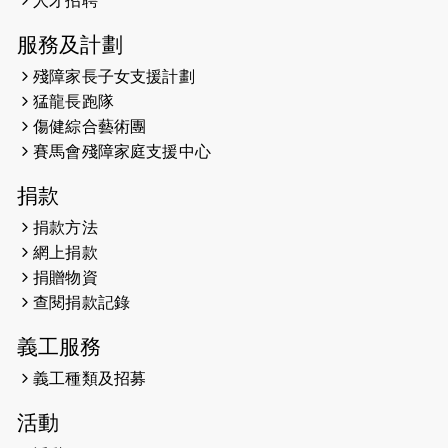
人才招聘
服務及計劃
2023-09-30
太平山頂躍動山嶺國慶跑 傳達社會
共融理念 港聞 2023.09.30 金金
殘障家長子女支援計劃
猛龍長跑隊
2023-06-28
香港電台第五台 - 繽紛旅程
傷健綜合藝術團
賽馬會殘障家庭支援中心
2023-06-15
RTHK 香港電台-凝聚香港：第二百五
十八集 殘障家長子女支援計劃
捐款
2023-06-07
殘障家長子女支援計劃2.0│三方共益
捐款方法
親子相親相愛 年青人增同理心
網上捐款
捐贈物資
2023-06-01
【#色彩人生】「我失去了視力，但不
查閱捐款記錄
會失去視野。」
義工服務
2023-05-29
「賽馬會殘障家長子女支援計劃2.0 」
連結年輕人、殘障家長與健全子女 共
義工種類及招募
學共益
活動
2023-05-29
【有誰共鳴：#香港女子冰球代表隊