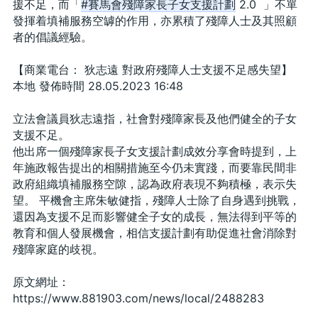
援不足，而「
#賽馬會殘障家長子女支援計劃
 2.0  」不單
發揮着填補服務空罅的作用，亦累積了殘障人士及其照顧
者的倡議經驗。
【商業電台： 狄志遠 對政府殘障人士支援不足感失望】
本地 發佈時間 28.05.2023 16:48
立法會議員狄志遠指，社會對殘障家長及他們健全的子女
支援不足。
他出席一個殘障家長子女支援計劃成效分享會時提到，上
年施政報告提出的相關措施至今仍未實踐，而要靠民間非
政府組織填補服務空隙，認為政府表現不夠積極，表示失
望。 平機會主席朱敏健指，殘障人士除了自身遇到挑戰，
還因為支援不足而影響健全子女的成長，無法得到平等的
教育和個人發展機會，相信支援計劃有助促進社會消除對
殘障家庭的歧視。
原文網址：
https://www.881903.com/news/local/2488283
