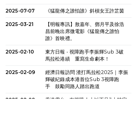
2025-07-07
《猛龍傳之誰怕誰》斜槓女王許芷茵
2025-03-21
【明報專訊】敖嘉年、鄧月平及徐浩
昌前晚出席微電影《猛龍傳之誰怕
誰》首映禮。
2025-02-10
東方日報 - 視障跑手李振輝Sub 3破
馬拉松港績 重寫生命劇本！
2025-02-09
經濟日報訪問 渣打馬拉松2025｜李振
輝破紀錄成本港首位Sub 3視障跑
手 鼓勵同路人踏出跑道
2025-02-09
香港電台 - 有視障人士以不足3小時完
成全馬賽事 創下個人最佳成績
2025-02-05
猛龍視障隊員李振輝將於2月9號渣打
馬拉松與猛龍國際共融大使Lukas
Wambua Muteti一同首次挑戰渣打