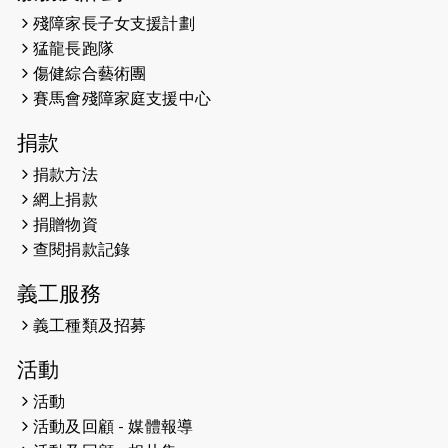
共融理念 港聞 2023.09.30 金金
殘障家長子女支援計劃
猛龍長跑隊
2023-06-28
香港電台第五台 - 繽紛旅程
傷健綜合藝術團
賽馬會殘障家庭支援中心
2023-06-15
RTHK 香港電台-凝聚香港：第二百五
十八集 殘障家長子女支援計劃
捐款
2023-06-07
殘障家長子女支援計劃2.0│三方共益
捐款方法
親子相親相愛 年青人增同理心
網上捐款
捐贈物資
2023-06-01
【#色彩人生】「我失去了視力，但不
查閱捐款記錄
會失去視野。」
義工服務
2023-05-29
「賽馬會殘障家長子女支援計劃2.0 」
連結年輕人、殘障家長與健全子女 共
義工種類及招募
學共益
活動
2023-05-29
【有誰共鳴：#香港女子冰球代表隊
活動
副隊長 梁翠珊】運動員用熱血同堅
活動及回顧 - 媒體報導
持，喺冰球場上劃出歷史性佳績。