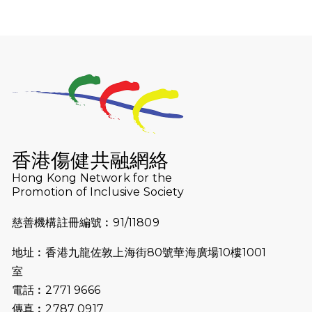
馬拉松sub3的成績！
2025-02-05
馬拉松路上的追風者——梁影雪
2025-01-13
泥漿路上顯堅毅傳奇，「猛龍」隊伍
成就毅行壯舉
2024-11-18
尋找跑會的故事 #23 | 猛龍長跑會 -
Why Not Run
香港傷健共融網絡
2024-11-07
樂施毅行者｜毅行40「堅」並肩下周
Hong Kong Network for the
五開鑼 逾4千健兒蓄勢待發
Promotion of Inclusive Society
2024-10-30
同行用心之必要｜Side Story - 聾人
慈善機構註冊編號︰91/11809
跑友黃志輝(Jeff)和鄭子健(Jason)
地址︰香港九龍佐敦上海街80號華海廣場10樓1001
2024-10-22
#WhyNotRun 試跑員一號的領跑體
室
驗
電話︰2771 9666
2024-10-01
港鐵「Chill Fun鐵路樂園」近8萬人
傳真︰2787 0917