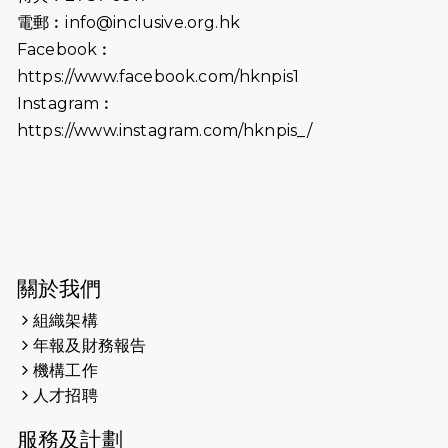
參加 邀視障、聽障人士入場促社會共
電郵︰
info@inclusive.org.hk
融
Facebook︰
https://www.facebook.com/hknpis1
2024-08-11
Justice Bernstein’s interview with
#SCMP Post Magazine was
Instagram︰
released last Sunday (11th Aug
https://www.instagram.com/hknpis_/
2024)
2024-07-20
失明者做法官 助法庭看清社會
2024-03-17
媒體報導-東網 400健兒與毛孩參與慈
善跑 有人變身蒙娜麗莎 冀推動人
寵共融
關於我們
組織架構
2024-01-01
昇華而實 —— 無論難易，重要的是經
年報及財務報告
歷。
機構工作
2023-11-28
#米紙| 突患視網膜病變致後天失明
人才招聘
服務及計劃
2023-09-30
太平山頂躍動山嶺國慶跑 傳達社會