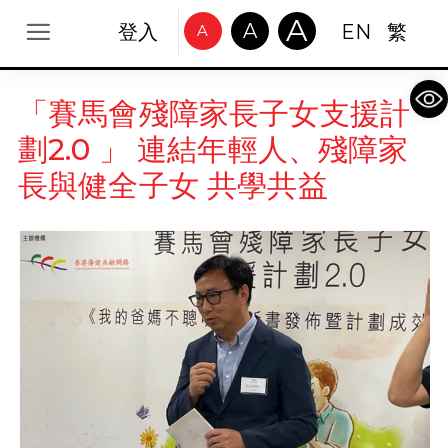
A
A
登入
EN
繁
A
Op
「賽馬會殘障家長子女支援計
劃2.0 」 連結年輕人、殘障家
長與健全子女 共學共益