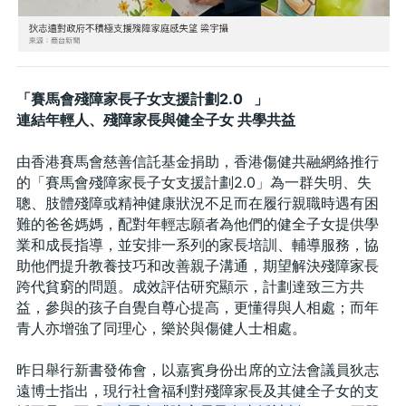
「賽馬會殘障家長子女支援計劃2.0   」
連結年輕人、殘障家長與健全子女 共學共益
由香港賽馬會慈善信託基金捐助，香港傷健共融網絡推行
的「賽馬會殘障家長子女支援計劃2.0」為一群失明、失
聰、肢體殘障或精神健康狀況不足而在履行親職時遇有困
難的爸爸媽媽，配對年輕志願者為他們的健全子女提供學
業和成長指導，並安排一系列的家長培訓、輔導服務，協
助他們提升教養技巧和改善親子溝通，期望解決殘障家長
跨代貧窮的問題。成效評估研究顯示，計劃達致三方共
益，參與的孩子自覺自尊心提高，更懂得與人相處；而年
青人亦增強了同理心，樂於與傷健人士相處。 
昨日舉行新書發佈會，以嘉賓身份出席的立法會議員狄志
遠博士指出，現行社會福利對殘障家長及其健全子女的支