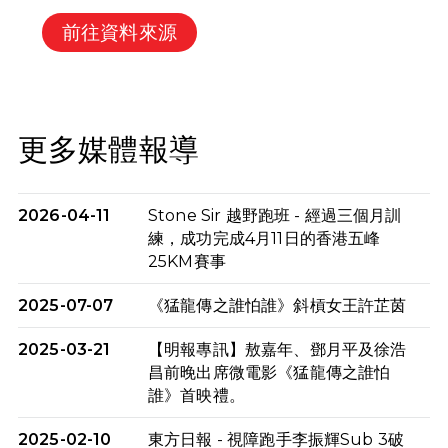
前往資料來源
更多媒體報導
2026-04-11
Stone Sir 越野跑班 - 經過三個月訓
練，成功完成4月11日的香港五峰
25KM賽事
2025-07-07
《猛龍傳之誰怕誰》斜槓女王許芷茵
2025-03-21
【明報專訊】敖嘉年、鄧月平及徐浩
昌前晚出席微電影《猛龍傳之誰怕
誰》首映禮。
2025-02-10
東方日報 - 視障跑手李振輝Sub 3破