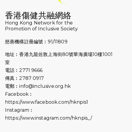
Why Not Run
香港傷健共融網絡
2024-11-07
樂施毅行者｜毅行40「堅」並肩下周
Hong Kong Network for the
五開鑼 逾4千健兒蓄勢待發
Promotion of Inclusive Society
2024-10-30
同行用心之必要｜Side Story - 聾人
慈善機構註冊編號︰91/11809
跑友黃志輝(Jeff)和鄭子健(Jason)
地址︰香港九龍佐敦上海街80號華海廣場10樓1001
2024-10-22
#WhyNotRun 試跑員一號的領跑體
室
驗
電話︰2771 9666
2024-10-01
港鐵「Chill Fun鐵路樂園」近8萬人
傳真︰2787 0917
參加 邀視障、聽障人士入場促社會共
電郵︰
info@inclusive.org.hk
融
Facebook︰
https://www.facebook.com/hknpis1
2024-08-11
Justice Bernstein’s interview with
#SCMP Post Magazine was
Instagram︰
released last Sunday (11th Aug
https://www.instagram.com/hknpis_/
2024)