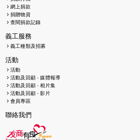
親子相親相愛 年青人增同理心
網上捐款
捐贈物資
2023-06-01
【#色彩人生】「我失去了視力，但不
查閱捐款記錄
會失去視野。」
義工服務
2023-05-29
「賽馬會殘障家長子女支援計劃2.0 」
連結年輕人、殘障家長與健全子女 共
義工種類及招募
學共益
活動
2023-05-29
【有誰共鳴：#香港女子冰球代表隊
活動
副隊長 梁翠珊】運動員用熱血同堅
活動及回顧 - 媒體報導
持，喺冰球場上劃出歷史性佳績。
活動及回顧 - 相片集
活動及回顧 - 影片
2023-05-29
【東網】殘障家長照顧健全子女遇困
會員專區
難「聰明使者」提供學業及成長指導
聯絡我們
2023-05-15
文匯報 - 領悟「摸黑」持家難 「母親
是我的幸福」
2023-04-17
【成報恩雨之聲-恩雨有情天】暗黑中