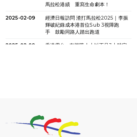
馬拉松港績 重寫生命劇本！
2025-02-09
經濟日報訪問 渣打馬拉松2025｜李振
輝破紀錄成本港首位Sub 3視障跑
手 鼓勵同路人踏出跑道
2025-02-09
香港電台 - 有視障人士以不足3小時完
成全馬賽事 創下個人最佳成績
2025-02-05
猛龍視障隊員李振輝將於2月9號渣打
馬拉松與猛龍國際共融大使Lukas
Wambua Muteti一同首次挑戰渣打
馬拉松sub3的成績！
2025-02-05
馬拉松路上的追風者——梁影雪
2025-01-13
泥漿路上顯堅毅傳奇，「猛龍」隊伍
成就毅行壯舉
2024-11-18
尋找跑會的故事 #23 | 猛龍長跑會 -