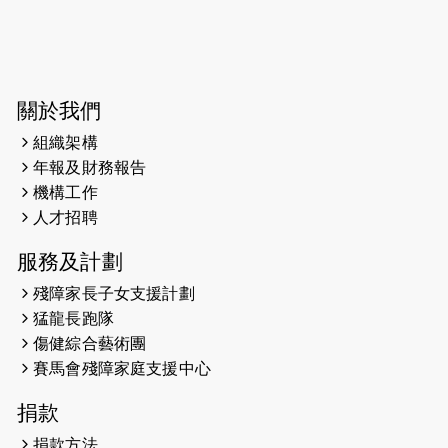
2024-07-20
失明者做法官 助法庭看清社會
2024-03-17
媒體報導-東網 400健兒與毛孩參與慈
善跑 有人變身蒙娜麗莎 冀推動人
寵共融
關於我們
組織架構
2024-01-01
昇華而實 —— 無論難易，重要的是經
年報及財務報告
歷。
機構工作
2023-11-28
#米紙| 突患視網膜病變致後天失明
人才招聘
服務及計劃
2023-09-30
太平山頂躍動山嶺國慶跑 傳達社會
共融理念 港聞 2023.09.30 金金
殘障家長子女支援計劃
猛龍長跑隊
2023-06-28
香港電台第五台 - 繽紛旅程
傷健綜合藝術團
賽馬會殘障家庭支援中心
2023-06-15
RTHK 香港電台-凝聚香港：第二百五
十八集 殘障家長子女支援計劃
捐款
2023-06-07
殘障家長子女支援計劃2.0│三方共益
捐款方法