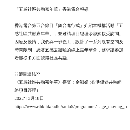
「五感社區共融嘉年華」香港電台報導
香港電台第五台節目「舞台進行式」介紹本機構活動「五
感社區共融嘉年華」，並邀請項目經理余淑媚接受訪問。
因顧及疫情，我們與一班義工，設計了一系列沒有空間及
時間限制，憑著五感去體驗的線上嘉年華會，務求讓參加
者能從多方面認識社區共融。
??節目連結??
《五感社區共融嘉年華》嘉賓：余淑媚 (香港傷健共融網
絡項目經理）
2022年3月18日
https://www.rthk.hk/radio/radio5/programme/stage_moving_fo