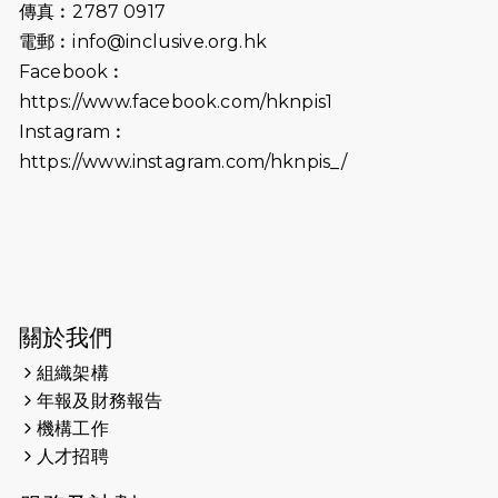
傳真︰2787 0917
2024-10-01
港鐵「Chill F
電郵︰
info@inclusive.org.hk
萬人參加 邀視障
Facebook︰
促社會共融
https://www.facebook.com/hknpis1
2024-08-11
Justice Bernste
Instagram︰
with #SCMP Po
https://www.instagram.com/hknpis_/
was released l
(11th Aug 2024
2024-07-20
失明者做法官 助
2024-03-17
媒體報導-東網 
與慈善跑 有人
關於我們
冀推動人寵共融
組織架構
年報及財務報告
2024-01-01
昇華而實 —— 
機構工作
是經歷。
人才招聘
2023-11-28
#米紙| 突患視