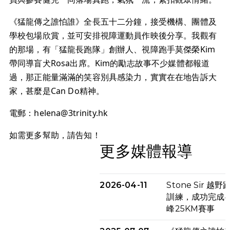
《猛龍傳之誰怕誰》全長五十二分鐘，接受機構、團體及
學校包場欣賞，並可安排視障運動員作映後分享。我觀有
的那場，有「猛龍長跑隊」創辦人、視障跑手莫傑榮Kim
帶同導盲犬Rosa出席。Kim的勵志故事不少媒體都報道
過，那正能量滿滿的笑容別具感染力，實實在在地告訴大
家，甚麼是Can Do精神。
電郵：
helena@3trinity.hk
如需更多幫助，請告知！
更多媒體報導
2026-04-11
Stone Sir 越
訓練，成功完成4
峰25KM賽事