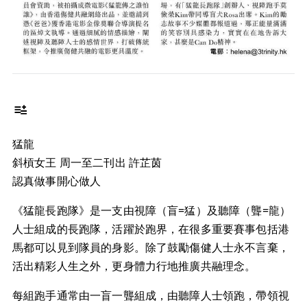
猛龍
斜槓女王 周一至二刊出 許芷茵
認真做事開心做人
《猛龍長跑隊》是一支由視障（盲=猛）及聽障（聾=龍）
人士組成的長跑隊，活躍於跑界，在很多重要賽事包括港
馬都可以見到隊員的身影。除了鼓勵傷健人士永不言棄，
活出精彩人生之外，更身體力行地推廣共融理念。
每組跑手通常由一盲一聾組成，由聽障人士領跑，帶領視