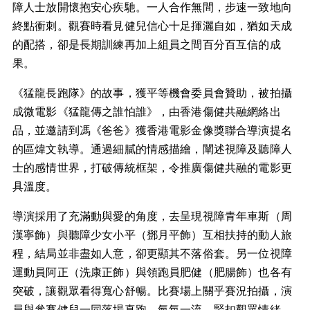
障人士放開懷抱安心疾馳。一人合作無間，步速一致地向
終點衝刺。觀賽時看見健兒信心十足揮灑自如，猶如天成
的配搭，卻是長期訓練再加上組員之間百分百互信的成
果。
《猛龍長跑隊》的故事，獲平等機會委員會贊助，被拍攝
成微電影《猛龍傳之誰怕誰》，由香港傷健共融網絡出
品，並邀請到馮《爸爸》獲香港電影金像獎聯合導演提名
的區煒文執導。通過細膩的情感描繪，闡述視障及聽障人
士的感情世界，打破傳統框架，令推廣傷健共融的電影更
具溫度。
導演採用了充滿動與愛的角度，去呈現視障青年車斯（周
漢寧飾）與聽障少女小平（鄧月平飾）互相扶持的動人旅
程，結局並非盡如人意，卻更顯其不落俗套。另一位視障
運動員阿正（洗康正飾）與領跑員肥健（肥腸飾）也各有
突破，讓觀眾看得寬心舒暢。比賽場上關乎賽況拍攝，演
員與參賽健兒一同落場真跑，氣氛一流，緊扣觀眾情緒。