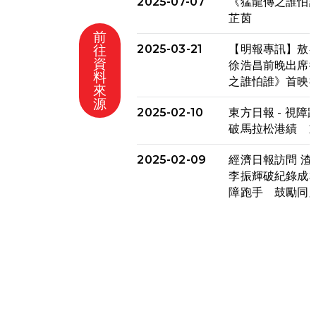
2025-07-07
《猛龍傳之誰怕
芷茵
前
往
2025-03-21
【明報專訊】敖
資
徐浩昌前晚出席
料
分享
之誰怕誰》首映
來
源
2025-02-10
東方日報 - 視障
破馬拉松港績 
2025-02-09
經濟日報訪問 渣
李振輝破紀錄成本
障跑手 鼓勵同
2025-02-09
香港電台 - 有
時完成全馬賽事
成績
2025-02-05
猛龍視障隊員李振
渣打馬拉松與猛