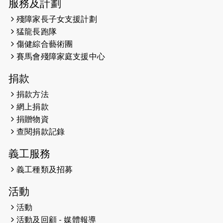
服務及計劃
明
殘障家長子女支援計劃
2023-09-30
太平山頂躍動山
猛龍長跑隊
社會共融理念 港聞 
傷健綜合藝術團
金金
賽馬會殘障家庭支援中心
2023-06-28
香港電台第五台 -
捐款
2023-06-15
RTHK 香港電
捐款方法
百五十八集 殘障
網上捐款
劃
捐贈物資
查閱捐款記錄
2023-06-07
殘障家長子女支援
共益 親子相親相
義工服務
心
義工種類及招募
2023-06-01
【#色彩人生】
活動
但不會失去視野
活動
2023-05-29
「賽馬會殘障家
活動及回顧 - 媒體報導