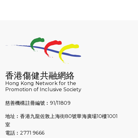
Lukas Wambu
次挑戰渣打馬拉松
2025-02-05
馬拉松路上的追
2025-01-13
泥漿路上顯堅毅
隊伍成就毅行壯
2024-11-18
尋找跑會的故事 #
會 - Why Not 
香港傷健共融網絡
2024-11-07
樂施毅行者｜毅行
Hong Kong Network for the
下周五開鑼 逾4
Promotion of Inclusive Society
2024-10-30
同行用心之必要｜Sid
慈善機構註冊編號︰91/11809
聾人跑友黃志輝(J
(Jason)
地址︰香港九龍佐敦上海街80號華海廣場10樓1001
室
2024-10-22
#WhyNotRu
跑體驗
電話︰2771 9666