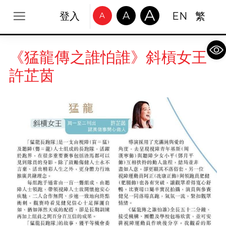
A
A
登入
EN
繁
A
Op
《猛龍傳之誰怕誰》斜槓女王
許芷茵