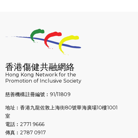
（19:00開始）
2026-07-25
世界肝炎日 - 免費乙肝快測活動
2026-07-23
猛龍長跑隊恆常練習 - 7月23日
（19:00開始）
2026-07-16
猛龍長跑隊恆常練習 - 7月16日
（19:00開始）
香港傷健共融網絡
2026-07-10
【猛龍戈壁118公里分享暨香港傷健共
Hong Kong Network for the
Promotion of Inclusive Society
融網絡15周年晚宴】
慈善機構註冊編號︰91/11809
2026-07-09
猛龍長跑隊恆常練習 - 7月9日（19:00
開始）
地址︰香港九龍佐敦上海街80號華海廣場10樓1001
2026-07-02
猛龍長跑隊恆常練習 - 7月2日（19:00
室
開始）
電話︰2771 9666
傳真︰2787 0917
2026-06-25
猛龍長跑隊恆常練習 - 6月25日