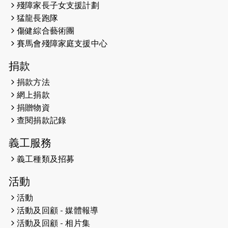
殘障家長子女支援計劃
（19:00開始）
猛龍長跑隊
2026-05-07
猛龍長跑隊恆常練習 - 5月7日（19:00
傷健綜合藝術團
開始）
賽馬會殘障家庭支援中心
2026-04-30
猛龍長跑隊恆常練習 - 4月30日
捐款
（19:00開始）
捐款方法
網上捐款
2026-04-25
【 嘉里x 猛龍 行太平山 】
捐贈物資
2026-04-24
查閱捐款記錄
「猛龍慈善共融音樂夜」
義工服務
2026-04-23
猛龍長跑隊恆常練習 - 4月23日
（19:00開始）
義工種類及招募
2026-04-19
「愛護兒童全城舞動創彩虹」SDG 千
活動
人創世界紀錄
活動
活動及回顧 - 媒體報導
2026-04-16
猛龍長跑隊恆常練習 - 4月16日
（19:00開始）
活動及回顧 - 相片集