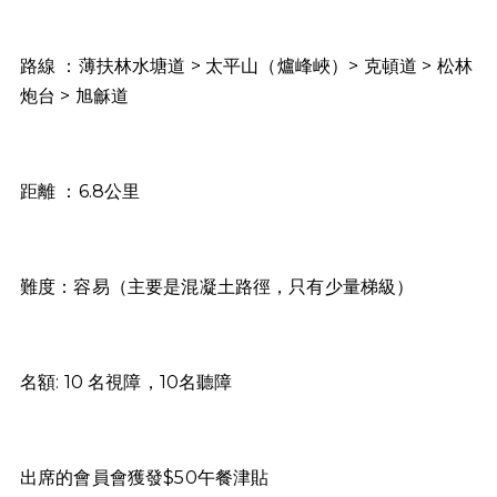
路線 ：薄扶林水塘道 > 太平山（爐峰峽）> 克頓道 > 松林
炮台 > 旭龢道
距離 ：6.8公里
難度：容易（主要是混凝土路徑，只有少量梯級）
名額: 10 名視障，10名聽障
出席的會員會獲發$50午餐津貼